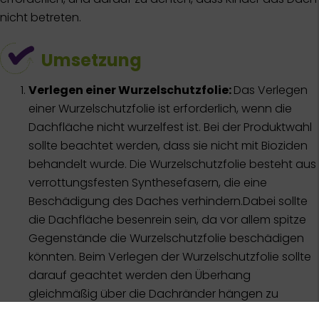
nicht betreten.
Umsetzung
Verlegen einer Wurzelschutzfolie:
Das Verlegen
einer Wurzelschutzfolie ist erforderlich, wenn die
Dachfläche nicht wurzelfest ist. Bei der Produktwahl
sollte beachtet werden, dass sie nicht mit Bioziden
behandelt wurde. Die Wurzelschutzfolie besteht aus
verrottungsfesten Synthesefasern, die eine
Beschädigung des Daches verhindern.Dabei sollte
die Dachfläche besenrein sein, da vor allem spitze
Gegenstände die Wurzelschutzfolie beschädigen
könnten. Beim Verlegen der Wurzelschutzfolie sollte
darauf geachtet werden den Überhang
gleichmäßig über die Dachränder hängen zu
lassen.