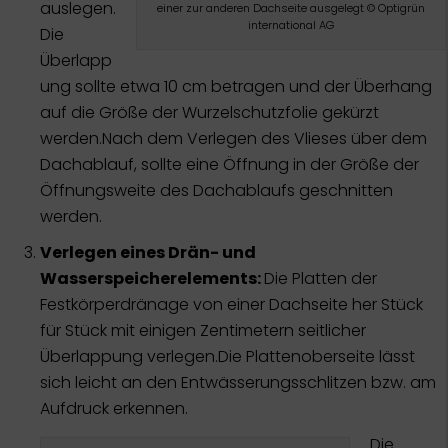
auslegen.
einer zur anderen Dachseite ausgelegt © Optigrün
international AG
Die
Überlapp
ung sollte etwa 10 cm betragen und der Überhang
auf die Größe der Wurzelschutzfolie gekürzt
werden.Nach dem Verlegen des Vlieses über dem
Dachablauf, sollte eine Öffnung in der Größe der
Öffnungsweite des Dachablaufs geschnitten
werden.
Verlegen eines Drän- und
Wasserspeicherelements:
Die Platten der
Festkörperdränage von einer Dachseite her Stück
für Stück mit einigen Zentimetern seitlicher
Überlappung verlegen.Die Plattenoberseite lässt
sich leicht an den Entwässerungsschlitzen bzw. am
Aufdruck erkennen.
Die