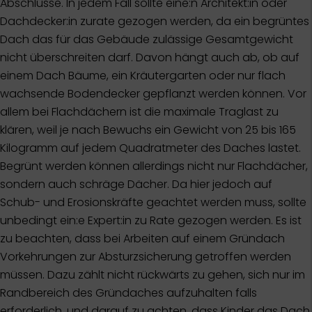
Abschlüsse. In jedem Fall sollte eine:n Architekt:in oder
Dachdecker:in zurate gezogen werden, da ein begrüntes
Dach das für das Gebäude zulässige Gesamtgewicht
nicht überschreiten darf. Davon hängt auch ab, ob auf
einem Dach Bäume, ein Kräutergarten oder nur flach
wachsende Bodendecker gepflanzt werden können. Vor
allem bei Flachdächern ist die maximale Traglast zu
klären, weil je nach Bewuchs ein Gewicht von 25 bis 165
Kilogramm auf jedem Quadratmeter des Daches lastet.
Begrünt werden können allerdings nicht nur Flachdächer,
sondern auch schräge Dächer. Da hier jedoch auf
Schub- und Erosionskräfte geachtet werden muss, sollte
unbedingt ein:e Expert:in zu Rate gezogen werden. Es ist
zu beachten, dass bei Arbeiten auf einem Gründach
Vorkehrungen zur Absturzsicherung getroffen werden
müssen. Dazu zählt nicht rückwärts zu gehen, sich nur im
Randbereich des Gründaches aufzuhalten falls
erforderlich, und darauf zu achten, dass Kinder das Dach