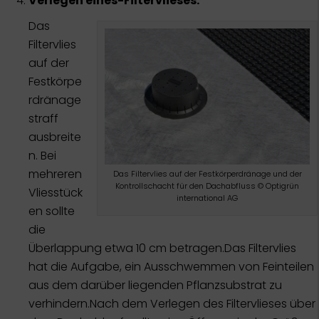
Verlegen eines-Filtervlieses:
Das
Filtervlies
auf der
Festkörpe
rdränage
straff
ausbreite
n. Bei
mehreren
Das Filtervlies auf der Festkörperdränage und der
Kontrollschacht für den Dachabfluss © Optigrün
Vliesstück
international AG
en sollte
die
Überlappung etwa 10 cm betragen.Das Filtervlies
hat die Aufgabe, ein Ausschwemmen von Feinteilen
aus dem darüber liegenden Pflanzsubstrat zu
verhindern.Nach dem Verlegen des Filtervlieses über