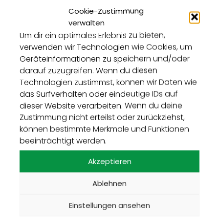
Cookie-Zustimmung
Falls
verwalten
mehrere
Um dir ein optimales Erlebnis zu bieten,
Wurzelsc
verwenden wir Technologien wie Cookies, um
hutzfolie
Geräteinformationen zu speichern und/oder
n
darauf zuzugreifen. Wenn du diesen
erforderli
Technologien zustimmst, können wir Daten wie
ch sind,
das Surfverhalten oder eindeutige IDs auf
sollten
dieser Website verarbeiten. Wenn du deine
diese mit
Zustimmung nicht erteilst oder zurückziehst,
einer
Der Dachablauf wird freigeschnitten © Optigrün
können bestimmte Merkmale und Funktionen
international AG
Überlapp
beeinträchtigt werden.
ung von
Akzeptieren
1,5 m verlegt werden. Falls die
Wurzelschutzfoliegrößer als die Dachfläche ist,
Ablehnen
sollte sie so abgeschnitten werden, dass sie im
Randbereich gegen die Aufkantung gestellt und
Einstellungen ansehen
ggf. unter die Blechverwahrung gesteckt werden