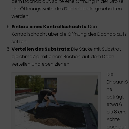
dem Dachablauf, sollte eine Öffnung in der Größe
der Öffnungsweite des Dachablaufs geschnitten
werden.
Einbau eines Kontrollschachts:
Den
Kontrollschacht über die Öffnung des Dachablaufs
setzen.
Verteilen des Substrats:
Die Säcke mit Substrat
gleichmäßig mit einem Rechen auf dem Dach
verteilen und eben ziehen.
Die
Einbauhö
he
beträgt
etwa 6
bis 8 cm.
Achte
aber auf