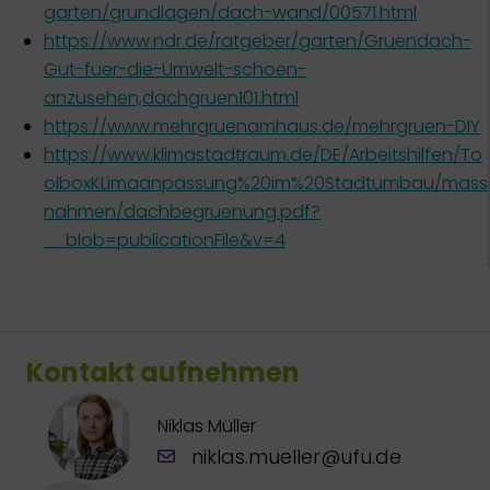
garten/grundlagen/dach-wand/00571.html
https://www.ndr.de/ratgeber/garten/Gruendach-
Gut-fuer-die-Umwelt-schoen-
anzusehen,dachgruen101.html
https://www.mehrgruenamhaus.de/mehrgruen-DIY
https://www.klimastadtraum.de/DE/Arbeitshilfen/To
olboxKLimaanpassung%20im%20Stadtumbau/mass
nahmen/dachbegruenung.pdf?
__blob=publicationFile&v=4
Kontakt aufnehmen
Niklas Müller
niklas.mueller@ufu.de