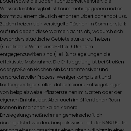
Böden sowie die Bodenfruchtbarkeit verloren, die
Wasserdurchlässigkeit ist kaum mehr gegeben und es
kommt zu einem deutlich erhöhten Oberflächenabfluss.
Zudem heizen sich versiegelte Flächen im Sommer stark
auf und geben diese Wärme Nachts ab, wodurch sich
besonders städtische Gebiete stärker aufheizen
(städtischer Wärmeinsel-Effekt). Um dem
entgegenzuwirken sind (Teil-)Entsiegelungen die
effektivste Maßnahme. Die Entsiegelung ist bei Straßen
oder größeren Flächen ein kostenintensiver und
anspruchsvoller Prozess. Weniger kompliziert und
kostengünstiger stellen dabei kleinere Entsiegelungen
von beispielsweise Pflastersteinen im Garten oder der
eigenen Einfahrt dar. Aber auch im öffentlichen Raum
können in manchen Fällen kleinere
Entsiegelungsmaßnahmen gemeinschaftlich
durchgeführt werden, beispielsweise hat der NABU Berlin
entlang eines Wasserlaufs einen alten Grillplatz in einer