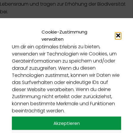
Lebensraum und tragen zur Erhöhung der Biodiversität
bei.
Cookie-Zustimmung
Mitgestaltung der eigenen Stadt:
Das Gießen der
verwalten
bestehenden Stadtnatur oder von vorab mit anderen
Um dir ein optimales Erlebnis zu bieten,
Bürger*innen neu angebrachtem Stadtgrün eröffnet
verwenden wir Technologien wie Cookies, um
neue Möglichkeiten bei der Mitgestaltung der eigenen
Geräteinformationen zu speichern und/oder
Nachbarschaft.
darauf zuzugreifen. Wenn du diesen
Technologien zustimmst, können wir Daten wie
das Surfverhalten oder eindeutige IDs auf
Erhöhte Lebensqualität:
Freie begrünte Flächen statt
dieser Website verarbeiten. Wenn du deine
grauem Beton steigern die Umgebungsattraktivität und
Zustimmung nicht erteilst oder zurückziehst,
Aufenthaltsqualität, wodurch mehr Freizeitaktivitäten wie
können bestimmte Merkmale und Funktionen
Treffpunkte oder Sportmöglichkeiten geschaffen
beeinträchtigt werden.
werden.
Akzeptieren