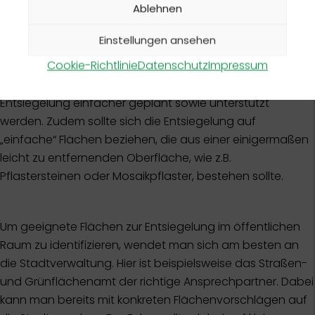
Planung
Ablehnen
Entsiegelungen sind schwer allein durchzuführen,
Einstellungen ansehen
weswegen es sich empfiehlt in einer Gruppe zusammen
Cookie-Richtlinie
Datenschutz
Impressum
zu arbeiten, beispielsweise mit Nachbar*innen, lokalen
Initiativen, Umweltverbänden, etc. Gemeinsam kann die
Entsiegelung einfacher geplant sowie unterstützt
werden. Zudem sollte sich die Entsiegelung auf
„einfache“ Flächen beziehen, die aus einer einigermaßen
leicht zu entfernenden Oberfläche, wie z.B.
Pflastersteinen oder Mosaikpflaster, bestehen sollte.
Um geeignete Flächen zur Entsiegelung im öffentlichen
Raum zu identifizieren, wendet man sich am besten an
die Stadtverwaltung. Hier ist beispielsweise das Straßen-
und Grünflächenamt der richtige Ansprechpartner. Dabei
kann man bereits mit konkreten Flächenvorschlägen auf