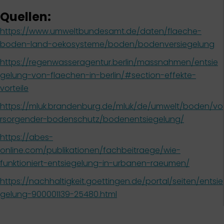
Quellen:
https://www.umweltbundesamt.de/daten/flaeche-
boden-land-oekosysteme/boden/bodenversiegelung
https://regenwasseragentur.berlin/massnahmen/entsie
gelung-von-flaechen-in-berlin/#section-effekte-
vorteile
https://mluk.brandenburg.de/mluk/de/umwelt/boden/vo
rsorgender-bodenschutz/bodenentsiegelung/
https://abes-
online.com/publikationen/fachbeitraege/wie-
funktioniert-entsiegelung-in-urbanen-raeumen/
https://nachhaltigkeit.goettingen.de/portal/seiten/entsie
gelung-900001139-25480.html